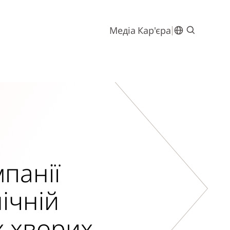
Медіа
Кар'єра
панії
ічній
х хворих