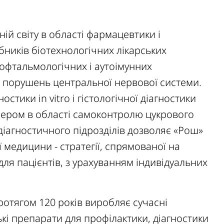
ій світу в області фармацевтики і
бників біотехнологічних лікарських
 офтальмологічних і аутоімунних
і порушень центральної нервової системи.
стики in vitro і гістологічної діагностики
нером в області самоконтролю цукрового
діагностичного підрозділів дозволяє «Рош»
 медицини - стратегії, спрямованої на
ля пацієнтів, з урахуванням індивідуальних
протягом 120 років виробляє сучасні
ські препарати для профілактики, діагностики