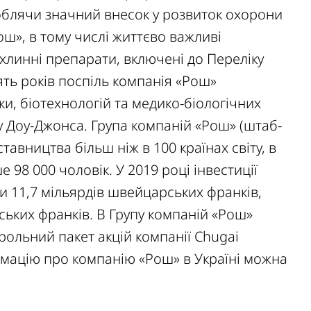
облячи значний внесок у розвиток охорони
Рош», в тому числі життєво важливі
хлинні препарати, включені до Переліку
ять років поспіль компанія «Рош»
и, біотехнологій та медико-біологічних
су Доу-Джонса. Група компаній «Рош» (штаб-
тавництва більш ніж в 100 країнах світу, в
 98 000 чоловік. У 2019 році інвестиції
ли 11,7 мільярдів швейцарських франків,
ських франків. В Групу компаній «Рош»
рольний пакет акцій компанії Chugai
рмацію про компанію «Рош» в Україні можна