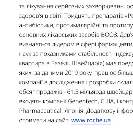
та лікування серйозних захворювань, р
здоров'я в світі. Тридцять препаратів «
антибіотики, протималярійні та протипу
основних лікарських засобів ВООЗ. Дев'
визнається лідером в сфері фармацевтик
наук за показниками стабільності індек
квартира в Базелі, Швейцарія) має предс
яких, за даними 2019 року, працює більше
компанії в дослідження і розробки скла
обсяг продажів - 61,5 мільярда швейцар
входять компанії Genentech, США, і конт
Pharmaceutical, Японія. Додаткову інфо
отримати на сайті
www.roche.ua