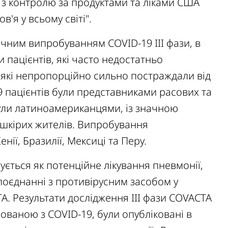
з контролю за продуктами та ліками США
'я у всьому світі".
чним випробуванням COVID-19 III фази, в
и пацієнтів, які часто недостатньо
і які непропорційно сильно постраждали від
9 пацієнтів були представниками расових та
були латиноамериканцями, із значною
ошкірих жителів. Випробування
ії, Бразилії, Мексиці та Перу.
ується як потенційне лікування пневмонії,
 поєднанні з противірусним засобом у
TA. Результати дослідження III фази COVACTA
йованою з COVID-19, були опубліковані в