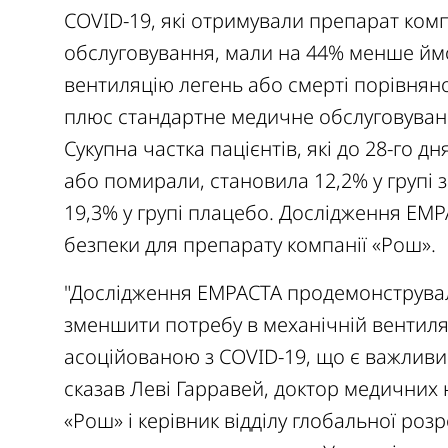
COVID-19, які отримували препарат ком
обслуговування, мали на 44% менше ймо
вентиляцію легень або смерті порівняно
плюс стандартне медичне обслуговування (
Сукупна частка пацієнтів, які до 28-го 
або помирали, становила 12,2% у групі 
19,3% у групі плацебо. Дослідження EM
безпеки для препарату компанії «Рош».
"Дослідження EMPACTA продемонструвал
зменшити потребу в механічній вентиляці
асоційованою з COVID-19, що є важливим
сказав Леві Гарравей, доктор медичних
«Рош» і керівник відділу глобальної роз