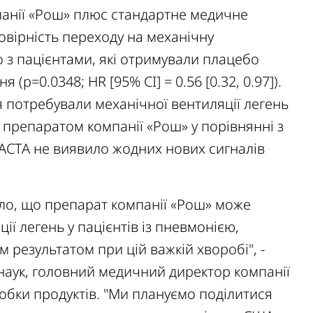
панії «Рош» плюс стандартне медичне
вірність переходу на механічну
 з пацієнтами, які отримували плацебо
p=0.0348; HR [95% CI] = 0.56 [0.32, 0.97]).
дня потребували механічної вентиляції легень
з препаратом компанії «Рош» у порівнянні з
PACTA не виявило жодних нових сигналів
о, що препарат компанії «Рош» може
ї легень у пацієнтів із пневмонією,
 результатом при цій важкій хворобі", -
 наук, головний медичний директор компанії
робки продуктів. "Ми плануємо поділитися