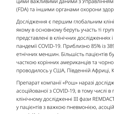
цими важливими даними з Управлінням 
(FDA) та іншими органами охорони здоров
Дослідження є першим глобальним кліні
якому в основному беруть участь ті груп
представлені в клінічних дослідженнях 
пандемії COVID-19. Приблизно 85% із 38
етнічних меншин. Більшість пацієнтів 
часткою корінних американців та чорн
проводилось у США, Південній Африці, Кен
Препарат компанії «Рош» наразі дослідж
асоційованої з COVID-19, в тому числі в
клінічному дослідженні III фази REMDAC
у пацієнтів з важкою пневмонією, асоці