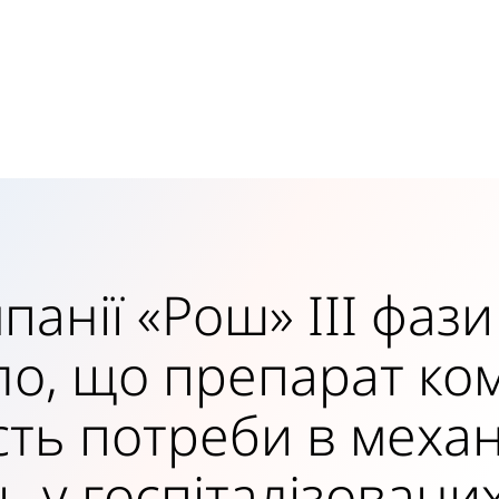
анії «Рош» III фази
о, що препарат ком
сть потреби в механ
ь у госпіталізовани