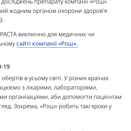
х досліджень препарату компанії «Рош».
ений жодним органом охорони здоров'я
9.
EMPACTA виключно для медичних чи
ьному
сайті компанії «Рош».
D-19
ертів в усьому світі. У різних країнах
рацюємо з лікарями, лабораторіями,
ми організаціями, аби допомогти пацієнтам
гляд. Зокрема, «Рош» робить такі кроки у