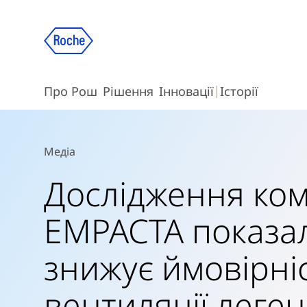
Про Рош
Рішення
Інновації
Історії
Медіа
Дослідження комп
EMPACTA показал
знижує ймовірні
вентиляції леген