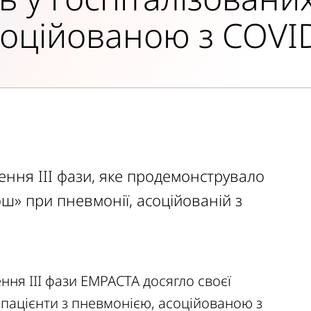
соційованою з COVI
ння III фази, яке продемонструвало
ш» при пневмонії, асоційованій з
ня III фази EMPACTA досягло своєї
 пацієнти з пневмонією, асоційованою з