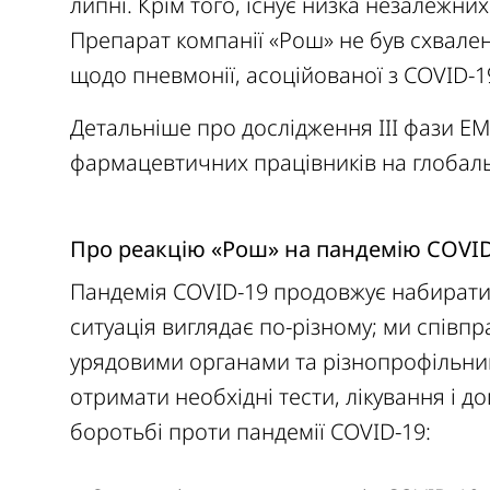
липні. Крім того, існує низка незалежни
Препарат компанії «Рош» не був схвал
щодо пневмонії, асоційованої з COVID-1
Детальніше про дослідження III фази 
фармацевтичних працівників на глобал
Про реакцію «Рош» на пандемію COVI
Пандемія COVID-19 продовжує набирати об
ситуація виглядає по-різному; ми співп
урядовими органами та різнопрофільни
отримати необхідні тести, лікування і до
боротьбі проти пандемії COVID-19: