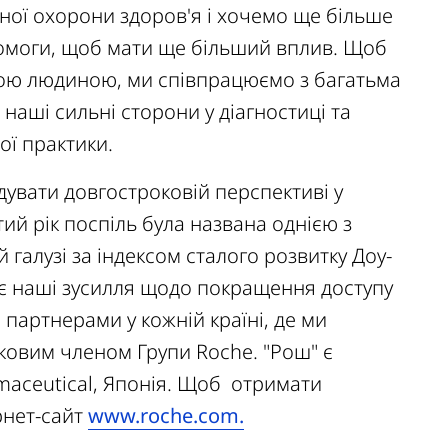
ної охорони здоров'я і хочемо ще більше
омоги, щоб мати ще більший вплив. Щоб
ою людиною, ми співпрацюємо з багатьма
наші сильні сторони у діагностиці та
ої практики.
увати довгостроковій перспективі у
й рік поспіль була названа однією з
галузі за індексом сталого розвитку Доу-
ає наші зусилля щодо покращення доступу
 партнерами у кожній країні, де ми
ковим членом Групи Roche. "Рош" є
aceutical, Японія. Щоб отримати
рнет-сайт
www.roche.com.