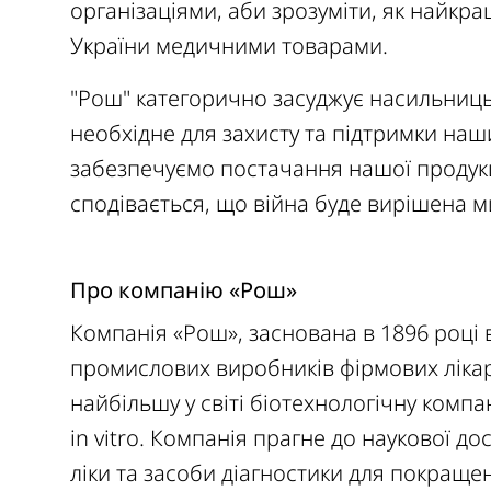
організаціями, аби зрозуміти, як найк
України медичними товарами.
"Рош" категорично засуджує насильниць
необхідне для захисту та підтримки наших
забезпечуємо постачання нашої продукції
сподівається, що війна буде вирішена
Про компанію «Рош»
Компанія «Рош», заснована в 1896 році 
промислових виробників фірмових лікар
найбільшу у світі біотехнологічну компан
in vitro. Компанія прагне до наукової д
ліки та засоби діагностики для покращенн