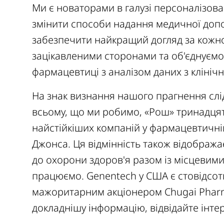
Ми є новаторами в галузі персоналізова
змінити способи надання медичної доп
забезпечити найкращий догляд за кожн
зацікавленими сторонами та об'єднуємо 
фармацевтиці з аналізом даних з клінічн
На знак визнання нашого прагнення слід
всьому, що ми робимо, «Рош» тринадцяти
найстійкіших компаній у фармацевтичній 
Джонса. Ця відмінність також відображ
до охорони здоров'я разом із місцевими
працюємо. Genentech у США є стовідсот
мажоритарним акціонером Chugai Pharm
докладнішу інформацію, відвідайте інте