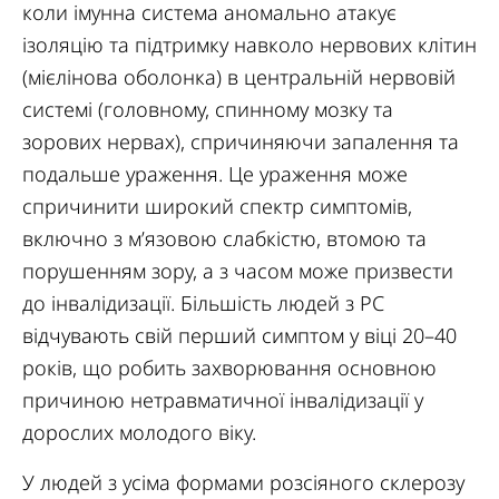
коли імунна система аномально атакує
ізоляцію та підтримку навколо нервових клітин
(мієлінова оболонка) в центральній нервовій
системі (головному, спинному мозку та
зорових нервах), спричиняючи запалення та
подальше ураження. Це ураження може
спричинити широкий спектр симптомів,
включно з м’язовою слабкістю, втомою та
порушенням зору, а з часом може призвести
до інвалідизації. Більшість людей з РС
відчувають свій перший симптом у віці 20–40
років, що робить захворювання основною
причиною нетравматичної інвалідизації у
дорослих молодого віку.
У людей з усіма формами розсіяного склерозу