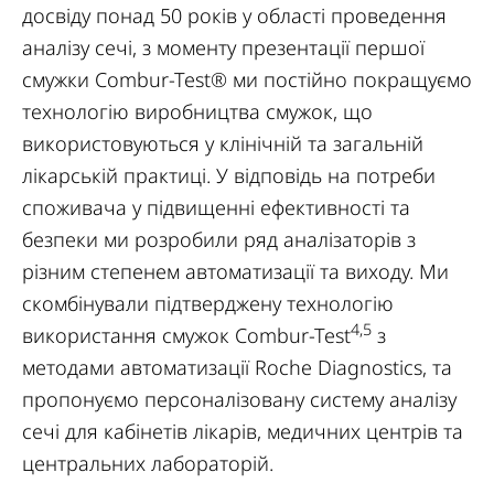
досвіду понад 50 років у області проведення
аналізу сечі, з моменту презентації першої
смужки Combur-Test® ми постійно покращуємо
технологію виробництва смужок, що
використовуються у клінічній та загальній
лікарській практиці. У відповідь на потреби
споживача у підвищенні ефективності та
безпеки ми розробили ряд аналізаторів з
різним степенем автоматизації та виходу. Ми
скомбінували підтверджену технологію
4,5
використання смужок Combur-Test
з
методами автоматизації Roche Diagnostics, та
пропонуємо персоналізовану систему аналізу
сечі для кабінетів лікарів, медичних центрів та
центральних лабораторій.