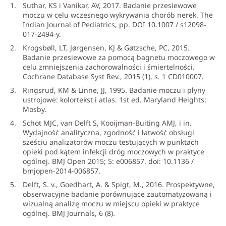
Suthar, KS i Vanikar, AV, 2017. Badanie przesiewowe
moczu w celu wczesnego wykrywania chorób nerek. The
Indian Journal of Pediatrics, pp. DOI 10.1007 / s12098-
017-2494-y.
Krogsbøll, LT, Jørgensen, KJ & Gøtzsche, PC, 2015.
Badanie przesiewowe za pomocą bagnetu moczowego w
celu zmniejszenia zachorowalności i śmiertelności.
Cochrane Database Syst Rev., 2015 (1), s. 1 CD010007.
Ringsrud, KM & Linne, JJ, 1995. Badanie moczu i płyny
ustrojowe: kolortekst i atlas. 1st ed. Maryland Heights:
Mosby.
Schot MJC, van Delft S, Kooijman-Buiting AMJ, i in.
Wydajność analityczna, zgodność i łatwość obsługi
sześciu analizatorów moczu testujących w punktach
opieki pod kątem infekcji dróg moczowych w praktyce
ogólnej. BMJ Open 2015; 5: e006857. doi: 10.1136 /
bmjopen-2014-006857.
Delft, S. v., Goedhart, A. & Spigt, M., 2016. Prospektywne,
obserwacyjne badanie porównujące zautomatyzowaną i
wizualną analizę moczu w miejscu opieki w praktyce
ogólnej. BMJ Journals, 6 (8).