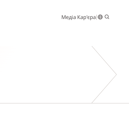
Медіа
Кар'єра