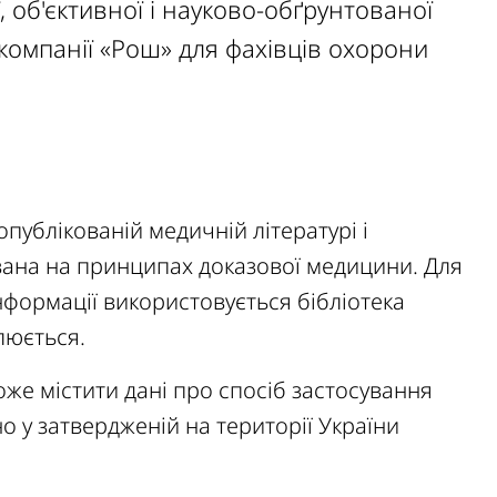
 об'єктивної і науково-обґрунтованої
компанії «Рош» для фахівців охорони
публікованій медичній літературі і
ована на принципах доказової медицини. Для
нформації використовується бібліотека
люється.
оже містити дані про спосіб застосування
о у затвердженій на території України