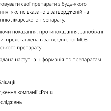
овувати свої препарати з будь-якого
ння, яке не вказано в затвердженій на
ванню лікарського препарату.
аючи показання, протипоказання, запобіжні
ки, представлена ​​в затвердженої МОЗ
рського препарату.
надана наступна інформація по препаратам
лікації
ідження компанії «Рош»
осліджень