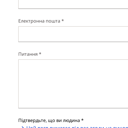
Електронна пошта *
Питання *
Підтвердьте, що ви людина *
Цей тест вимагає від вас згоди на вико