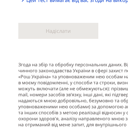
Надіслати
Згода на збір та обробку персональних даних. В
чинного законодавства України в сфері захист 
«Рош Україна» та уповноваженим нею особам н
в моєму повідомленні, у способи та строки, визн
можуть включати (але не обмежуються): прізвище,
mail, номери засобів зв’язку, інші дані, які під
надаються мною добровільно, безумовно та об
уповноваженими нею особами) за допомогою ав
та інших способів з метою реалізації відносин у
охорони здоров'я, аналізу направленого мною з
на отриманий від мене запит, для внутрішнього