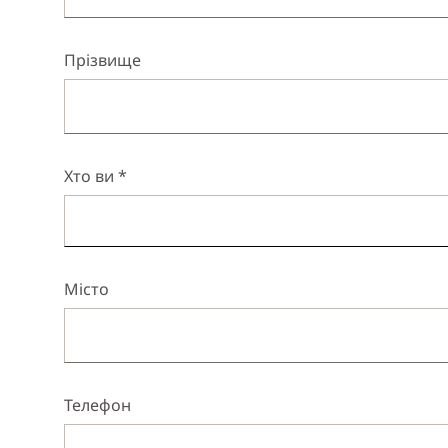
Прізвище
Хто ви *
Місто
Телефон