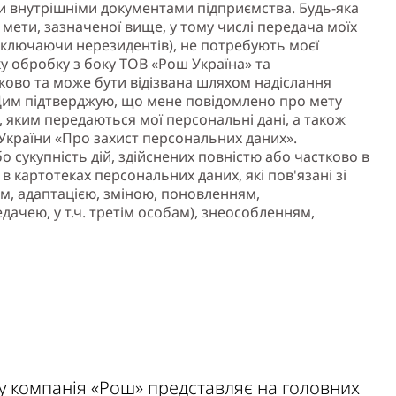
и внутрішніми документами підприємства. Будь-яка
мети, зазначеної вище, у тому числі передача моїх
включаючи нерезидентів), не потребують моєї
у обробку з боку ТОВ «Рош Україна» та
ково та може бути відізвана шляхом надіслання
 Цим підтверджую, що мене повідомлено про мету
, яким передаються мої персональні дані, а також
 України «Про захист персональних даних».
 сукупність дій, здійснених повністю або частково в
в картотеках персональних даних, які пов'язані зі
м, адаптацією, зміною, поновленням,
ачею, у т.ч. третім особам), знеособленням,
ку компанія «Рош» представляє на головних